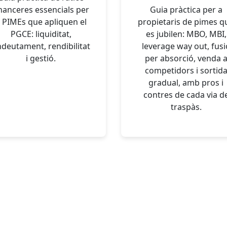
inanceres essencials per
Guia pràctica per a
 PIMEs que apliquen el
propietaris de pimes q
PGCE: liquiditat,
es jubilen: MBO, MBI,
deutament, rendibilitat
leverage way out, fusi
i gestió.
per absorció, venda 
competidors i sortid
gradual, amb pros i
contres de cada via d
traspàs.