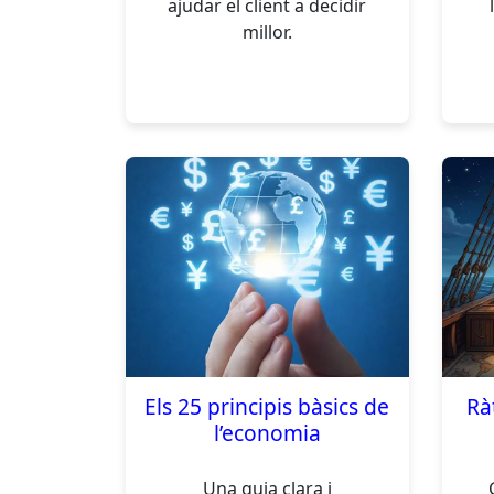
ajudar el client a decidir
millor.
Els 25 principis bàsics de
Rà
l’economia
Una guia clara i