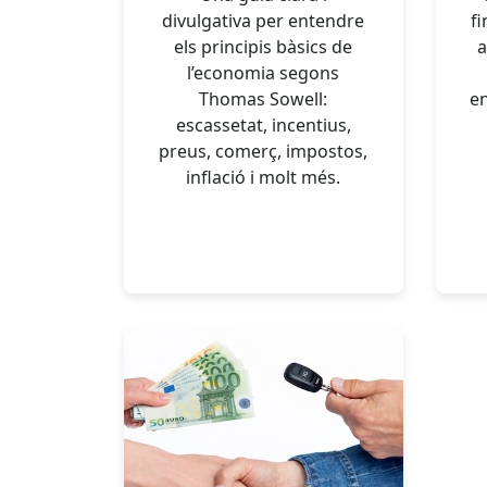
divulgativa per entendre
f
els principis bàsics de
a
l’economia segons
Thomas Sowell:
en
escassetat, incentius,
preus, comerç, impostos,
inflació i molt més.