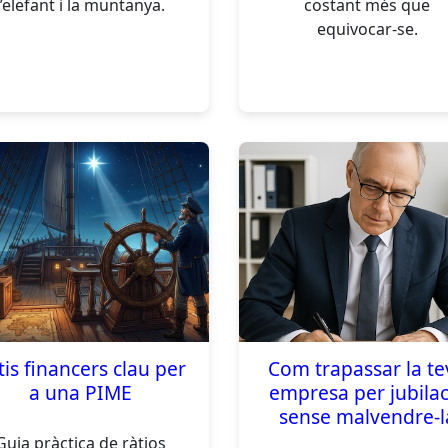
l’elefant i la muntanya.
costant més que
equivocar-se.
tis financers clau per
Com trapassar la te
a una PIME
empresa per jubilac
sense malvendre-l
Guia pràctica de ràtios