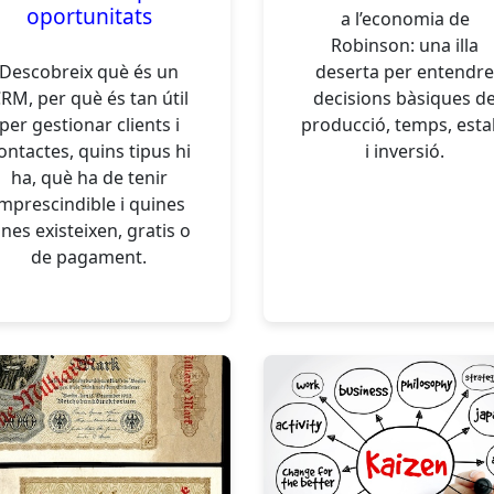
oportunitats
a l’economia de
Robinson: una illa
Descobreix què és un
deserta per entendr
RM, per què és tan útil
decisions bàsiques d
per gestionar clients i
producció, temps, estal
ontactes, quins tipus hi
i inversió.
ha, què ha de tenir
imprescindible i quines
ines existeixen, gratis o
de pagament.