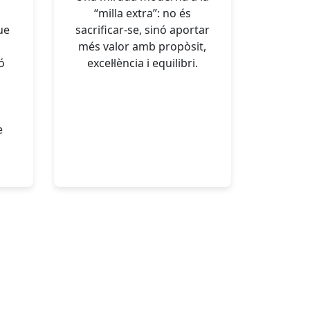
“milla extra”: no és
ue
sacrificar-se, sinó aportar
més valor amb propòsit,
ó
excel·lència i equilibri.
a
a
e