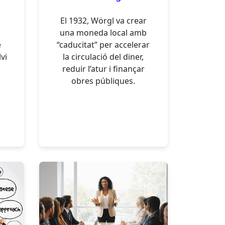
El 1932, Wörgl va crear
e
una moneda local amb
e
“caducitat” per accelerar
vi
la circulació del diner,
reduir l’atur i finançar
obres públiques.