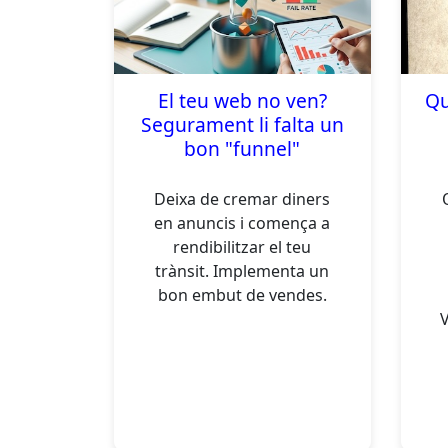
El teu web no ven?
Qu
Segurament li falta un
bon "funnel"
Deixa de cremar diners
en anuncis i comença a
rendibilitzar el teu
trànsit. Implementa un
bon embut de vendes.
V