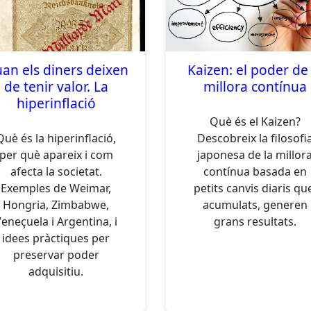
an els diners deixen
Kaizen: el poder de 
de tenir valor. La
millora contínua
hiperinflació
Què és el Kaizen?
Què és la hiperinflació,
Descobreix la filosofi
per què apareix i com
japonesa de la millor
afecta la societat.
contínua basada en
Exemples de Weimar,
petits canvis diaris qu
Hongria, Zimbabwe,
acumulats, generen
eneçuela i Argentina, i
grans resultats.
idees pràctiques per
preservar poder
adquisitiu.