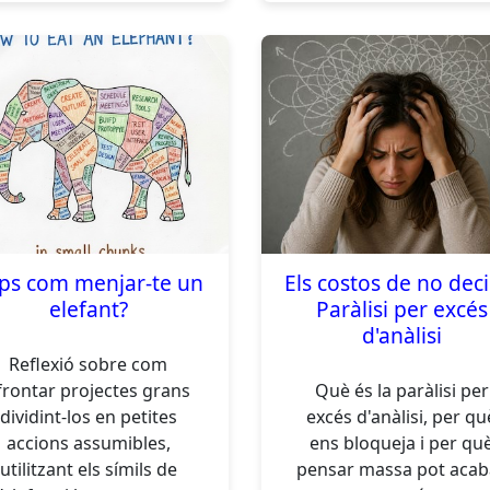
ps com menjar-te un
Els costos de no deci
elefant?
Paràlisi per excés
d'anàlisi
Reflexió sobre com
frontar projectes grans
Què és la paràlisi per
dividint-los en petites
excés d'anàlisi, per qu
accions assumibles,
ens bloqueja i per qu
utilitzant els símils de
pensar massa pot acab