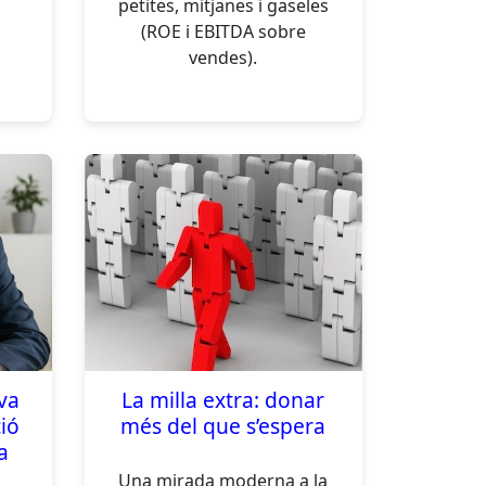
petites, mitjanes i gaseles
(ROE i EBITDA sobre
vendes).
va
La milla extra: donar
ió
més del que s’espera
a
Una mirada moderna a la