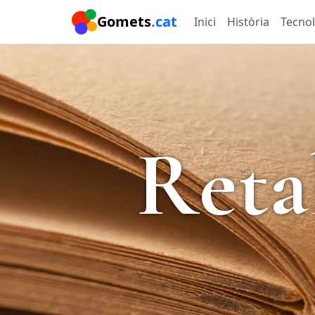
Gomets
.cat
Inici
Història
Tecno
Reta