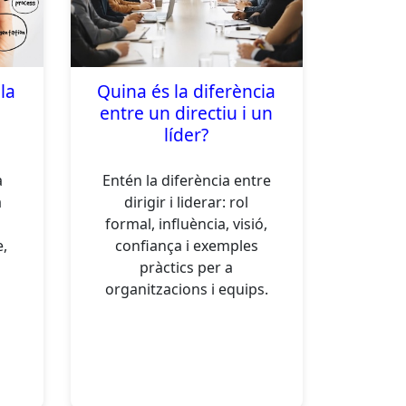
la
Quina és la diferència
entre un directiu i un
líder?
a
Entén la diferència entre
a
dirigir i liderar: rol
formal, influència, visió,
e,
confiança i exemples
pràctics per a
organitzacions i equips.