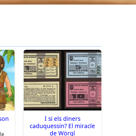
son
I si els diners
caduquessin? El miracle
de Wörgl
la