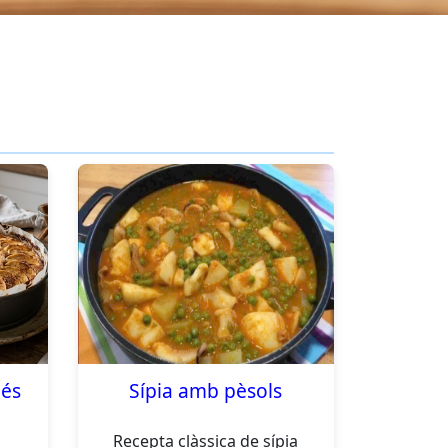
més
Sípia amb pèsols
Recepta clàssica de sípia