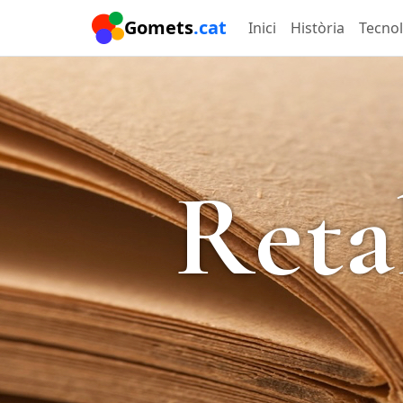
Gomets
.cat
Inici
Història
Tecno
Reta