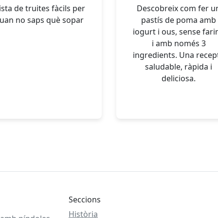
ista de truites fàcils per
Descobreix com fer u
uan no saps què sopar
pastís de poma amb
iogurt i ous, sense fari
i amb només 3
ingredients. Una recep
saludable, ràpida i
deliciosa.
Seccions
Història