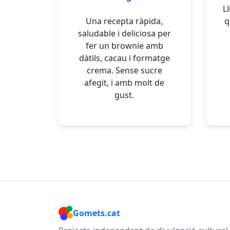
Ll
Una recepta ràpida,
q
saludable i deliciosa per
fer un brownie amb
dàtils, cacau i formatge
crema. Sense sucre
afegit, i amb molt de
gust.
Gomets.cat