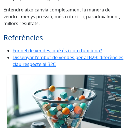
Entendre això canvia completament la manera de
vendre: menys pressió, més criteri… i, paradoxalment,
millors resultats.
Referències
Funnel de vendes, què és i com funciona?
Dissenyar l’embut de vendes per al B2B: diferències
clau respecte al B2C