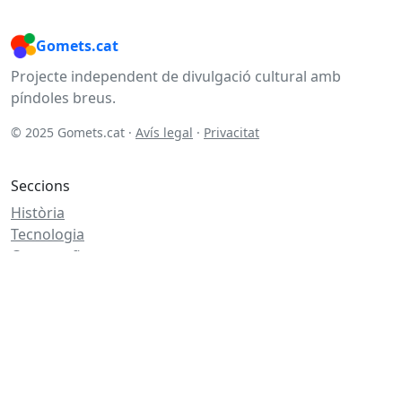
Gomets.cat
Projecte independent de divulgació cultural amb
píndoles breus.
© 2025 Gomets.cat ·
Avís legal
·
Privacitat
Seccions
Història
Tecnologia
Cartografia
Literatura
Altres temàtiques
Salut
Cuina
Bricolatge