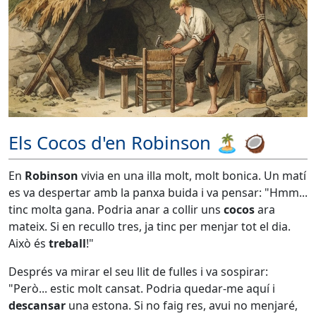
Els Cocos d'en Robinson 🏝️ 🥥
En
Robinson
vivia en una illa molt, molt bonica. Un matí
es va despertar amb la panxa buida i va pensar: "Hmm...
tinc molta gana. Podria anar a collir uns
cocos
ara
mateix. Si en recullo tres, ja tinc per menjar tot el dia.
Això és
treball
!"
Després va mirar el seu llit de fulles i va sospirar:
"Però... estic molt cansat. Podria quedar-me aquí i
descansar
una estona. Si no faig res, avui no menjaré,