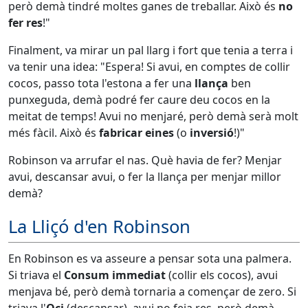
però demà tindré moltes ganes de treballar. Això és
no
fer res
!"
Finalment, va mirar un pal llarg i fort que tenia a terra i
va tenir una idea: "Espera! Si avui, en comptes de collir
cocos, passo tota l'estona a fer una
llança
ben
punxeguda, demà podré fer caure deu cocos en la
meitat de temps! Avui no menjaré, però demà serà molt
més fàcil. Això és
fabricar eines
(o
inversió
!)"
Robinson va arrufar el nas. Què havia de fer? Menjar
avui, descansar avui, o fer la llança per menjar millor
demà?
La Lliçó d'en Robinson
En Robinson es va asseure a pensar sota una palmera.
Si triava el
Consum immediat
(collir els cocos), avui
menjava bé, però demà tornaria a començar de zero. Si
triava l'
Oci
(descansar), avui no feia res, però demà