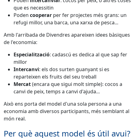
Poden
intercanviar
: cocos per peix, o altres coses
que es necessitin
Poden
cooperar
per fer projectes més grans: un
refugi millor, una barca, una xarxa de pesca...
Amb l'arribada de Divendres apareixen idees bàsiques
de l'economia:
Especialització
: cadascú es dedica al que sap fer
millor
Intercanvi
: els dos surten guanyant si es
reparteixen els fruits del seu treball
Mercat
(encara que sigui molt simple): cocos a
canvi de peix, temps a canvi d'ajuda...
Això ens porta del model d'una sola persona a una
economia amb diversos participants, més semblant al
món real.
Per què aquest model és útil avui?