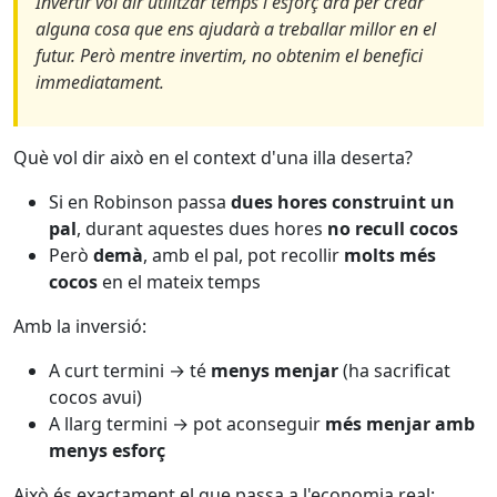
Invertir vol dir utilitzar temps i esforç ara per crear
alguna cosa que ens ajudarà a treballar millor en el
futur. Però mentre invertim, no obtenim el benefici
immediatament.
Què vol dir això en el context d'una illa deserta?
Si en Robinson passa
dues hores construint un
pal
, durant aquestes dues hores
no recull cocos
Però
demà
, amb el pal, pot recollir
molts més
cocos
en el mateix temps
Amb la inversió:
A curt termini → té
menys menjar
(ha sacrificat
cocos avui)
A llarg termini → pot aconseguir
més menjar amb
menys esforç
Això és exactament el que passa a l'economia real: