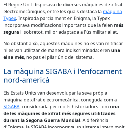
El Regne Unit disposava de diverses màquines de xifrat
electromecàniques, entre les quals destaca la
màquina
Typex
. Inspirada parcialment en Enigma, la Typex
incorporava modificacions importants que la feien
més
segura
i, sobretot, millor adaptada a l'ús militar aliat.
No obstant això, aquestes màquines no es van mitificar
ni es van utilitzar de manera indiscriminada: eren
una
eina més
, no pas el pilar únic del sistema.
La màquina SIGABA i l'enfocament
nord-americà
Els Estats Units van desenvolupar la seva pròpia
màquina de xifrat electromecànica, coneguda com a
SIGABA
, considerada per molts historiadors com
una
de les màquines de xifrat més segures utilitzades
durant la Segona Guerra Mundial
. A diferència
d'Enigma, la SIGABA incorporava un sistema intern molt