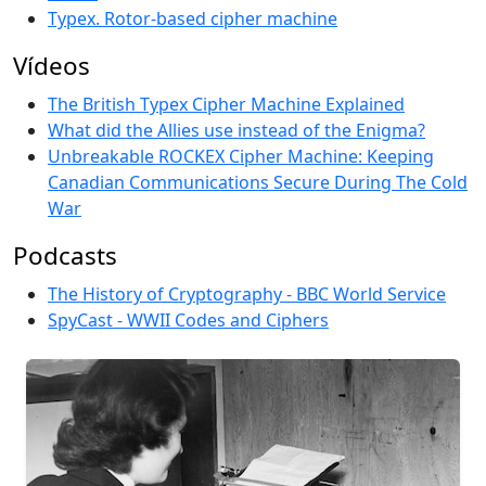
Typex. Rotor-based cipher machine
Vídeos
The British Typex Cipher Machine Explained
What did the Allies use instead of the Enigma?
Unbreakable ROCKEX Cipher Machine: Keeping
Canadian Communications Secure During The Cold
War
Podcasts
The History of Cryptography - BBC World Service
SpyCast - WWII Codes and Ciphers