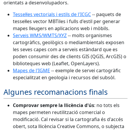
orientats a desenvolupadors.
Tessel·les vectorials i estils de l'ICGC
-- paquets de
tessel·les vector MBTiles i fulls d'estil per generar
mapes lleugers en aplicacions web i mòbils.
Serveis WMS/WMTS/XYZ
-- molts organismes
cartogràfics, geològics o mediambientals exposen
les seves capes com a serveis estàndard que es
poden consumir des de clients GIS (QGIS, ArcGIS) o
biblioteques web (Leaflet, OpenLayers).
Mapes de l'IGME
-- exemple de servei cartogràfic
especialitzat en geologia i recursos del subsòl.
Algunes recomanacions finals
Comprovar sempre la llicència d'ús
: no tots els
mapes permeten reutilització comercial o
modificació. Cal revisar si la cartografia és d'accés
obert, sota llicència Creative Commons, o subjecta