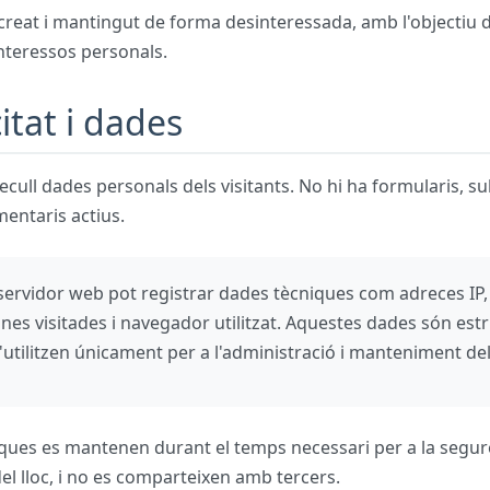
 creat i mantingut de forma desinteressada, amb l'objectiu 
nteressos personals.
itat i dades
ecull dades personals dels visitants. No hi ha formularis, su
entaris actius.
servidor web pot registrar dades tècniques com adreces IP,
ines visitades i navegador utilitzat. Aquestes dades són est
s'utilitzen únicament per a l'administració i manteniment del
ques es mantenen durant el temps necessari per a la segure
l lloc, i no es comparteixen amb tercers.