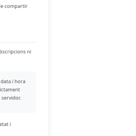
de compartir
bscripcions ni
 data i hora
rictament
 servidor.
tat i