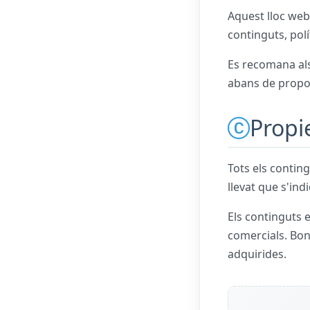
Aquest lloc web
continguts, polí
Es recomana als 
abans de propor
Propie
Tots els conting
llevat que s'indi
Els continguts e
comercials. Bon
adquirides.