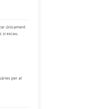
itzar únicament
 si escau.
àries per al